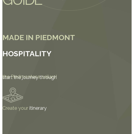
MADE IN PIEDMONT
HOSPITALITY
the Piedmontese cellars!
start the journey through
Create your
itinerary